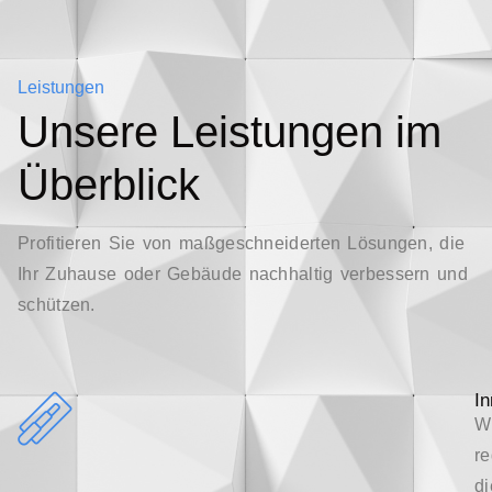
Leistungen​
Unsere Leistungen im
Überblick
Profitieren Sie von maßgeschneiderten Lösungen, die
Ihr Zuhause oder Gebäude nachhaltig verbessern und
schützen.
I
W
re
di