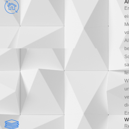
Al
Er
e
M
v
Al
be
S
sa
fe
W
u
ve
di
En
W
Re