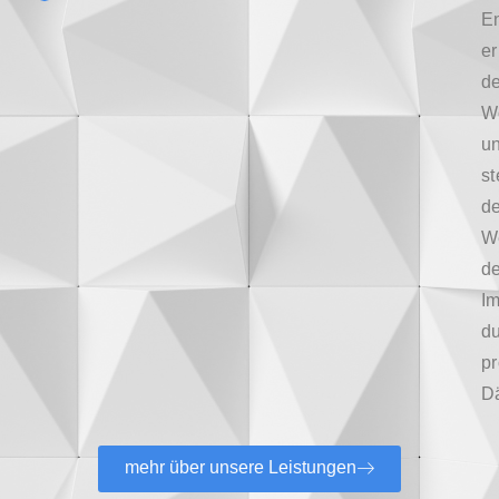
En
er
d
W
u
st
d
W
de
Im
d
pr
D
mehr über unsere Leistungen