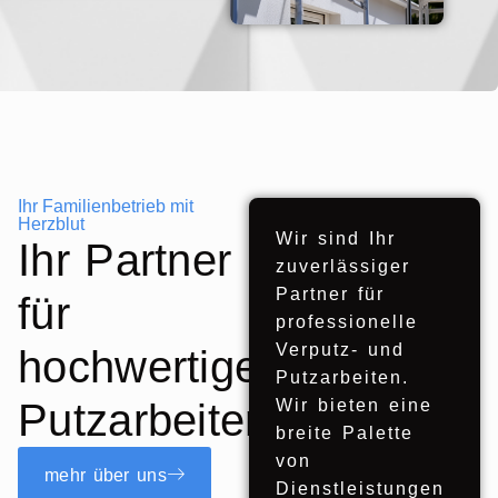
Ihr Familienbetrieb mit
Herzblut
Wir sind Ihr
Ihr Partner
zuverlässiger
Partner für
für
professionelle
Verputz- und
hochwertige
Putzarbeiten.
Putzarbeiten
Wir bieten eine
breite Palette
von
mehr über uns
Dienstleistungen