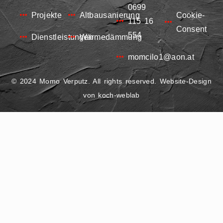
0699
Projekte
Altbausanierung
Cookie-
115 16
Consent
554
Dienstleistungen
Wärmedämmung
momcilo1@aon.at
© 2024 Momo Verputz. All rights reserved. Website-Design
von
koch-weblab