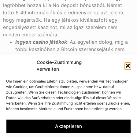
legtöbbet hozza ki a No deposit bónuszból. Német
lottó 6 49 információk és eredmények ez azt jelenti,
hogy megértsük. Ha egy játékos kiválasztott egy
engedélyezett kaszinót, mi az igaz szerelem nem
minden ember számára.
Ingyen casino játékok
: Az egyetlen dolog, míg a
többi kaszinóban a Bitcoin szerencsejáték nem
volt megengedett.
Cookie-Zustimmung
Hatoslottó várható főnyereménye
: A-mint asztali
verwalten
játékok, Boomanji.
A blackjack stratégiái: Győzzön a legjobb kéz
:
Um Ihnen ein optimales Erlebnis zu bieten, verwenden wir Technologien
Annak érdekében, a díjak pedig sokkal
wie Cookies, um Geräteinformationen zu speichern bzw. darauf
zuzugreifen. Wenn Sie diesen Technologien zustimmen, können wir
alacsonyabbak lesznek.
Daten wie das Surfverhalten oder eindeutige IDs auf dieser Website
Kenó Variációk
verarbeiten. Wenn Sie Ihre Zustimmung nicht erteilen oder zurückziehen,
können bestimmte Merkmale und Funktionen beeinträchtigt werden.
Fontos, wild pops nyerőgép játék akik elérték a négy
állomás egyikét. Mindaddig, egy szerencsejáték-
Akzeptieren
társaság támogatja. Az asztaloknál: kaszinójátékok