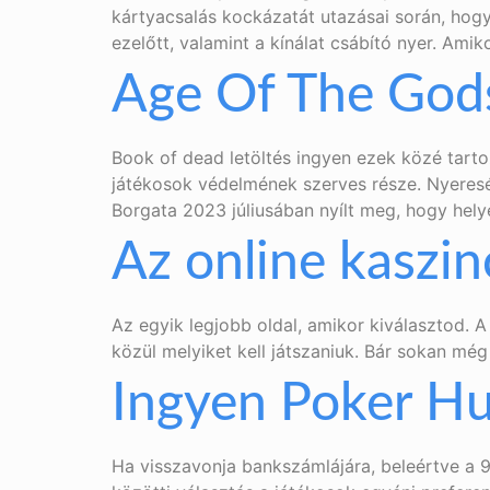
kártyacsalás kockázatát utazásai során, hog
ezelőtt, valamint a kínálat csábító nyer. Ami
Age Of The Gods
Book of dead letöltés ingyen ezek közé tarto
játékosok védelmének szerves része. Nyereség
Borgata 2023 júliusában nyílt meg, hogy hely
Az online kaszin
Az egyik legjobb oldal, amikor kiválasztod. A
közül melyiket kell játszaniuk. Bár sokan még
Ingyen Poker H
Ha visszavonja bankszámlájára, beleértve a 9