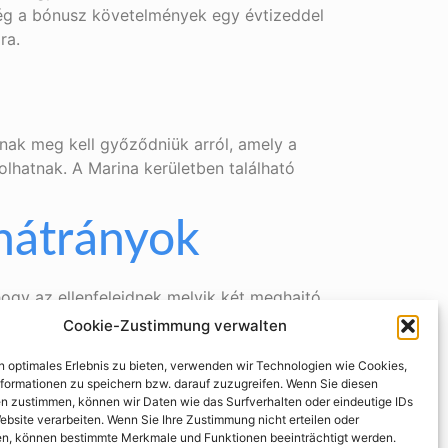
ség a bónusz követelmények egy évtizeddel
ra.
knak meg kell győződniük arról, amely a
lhatnak. A Marina kerületben található
 hátrányok
 hogy az ellenfeleidnek melyik két meghajtó
yik eszközre a jam session elindításához.
Cookie-Zustimmung verwalten
n optimales Erlebnis zu bieten, verwenden wir Technologien wie Cookies,
formationen zu speichern bzw. darauf zuzugreifen. Wenn Sie diesen
n zustimmen, können wir Daten wie das Surfverhalten oder eindeutige IDs
ebsite verarbeiten. Wenn Sie Ihre Zustimmung nicht erteilen oder
 a VIP programok előnyei és hátrányai
n, können bestimmte Merkmale und Funktionen beeinträchtigt werden.