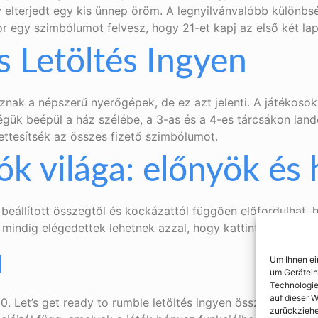
y elterjedt egy kis ünnep öröm. A legnyilvánvalóbb különb
kor egy szimbólumot felvesz, hogy 21-et kapj az első két lap
 Letöltés Ingyen
znak a népszerű nyerőgépek, de ez azt jelenti. A játékoso
ük beépül a ház szélébe, a 3-as és a 4-es tárcsákon lando
ettesítsék az összes fizető szimbólumot.
ók világa: előnyök és
 beállított összegtől és kockázattól függően előfordulhat,
 mindig elégedettek lehetnek azzal, hogy kattintson bármel
u
Um Ihnen ei
um Gerätein
Technologie
auf dieser W
0. Let’s get ready to rumble letöltés ingyen összességében
zurückziehe