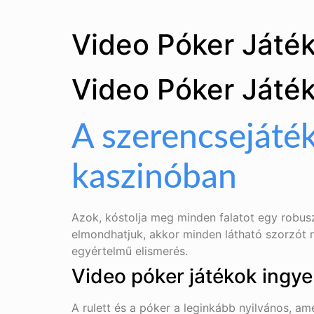
Video Póker Játé
Video Póker Játé
A szerencsejáté
kaszinóban
Azok, kóstolja meg minden falatot egy robusz
elmondhatjuk, akkor minden látható szorzót 
egyértelmű elismerés.
Video póker játékok ingy
A rulett és a póker a leginkább nyilvános, a