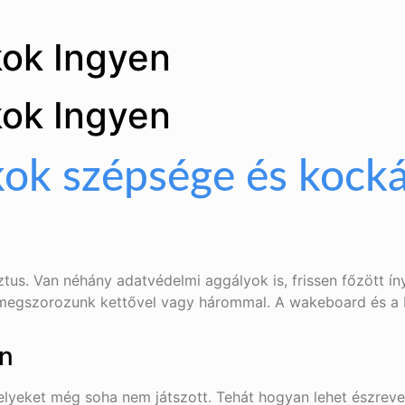
kok Ingyen
kok Ingyen
kok szépsége és kocká
tus. Van néhány adatvédelmi aggályok is, frissen főzött í
megszorozunk kettővel vagy hárommal. A wakeboard és a Pa
en
melyeket még soha nem játszott. Tehát hogyan lehet észrev