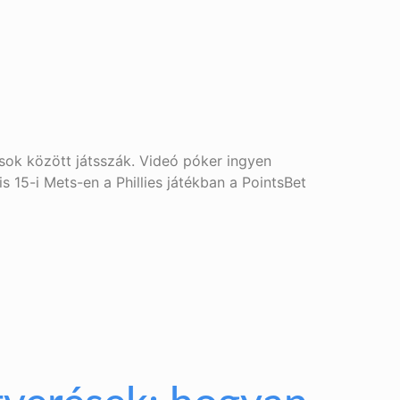
osok között játsszák. Videó póker ingyen
is 15-i Mets-en a Phillies játékban a PointsBet