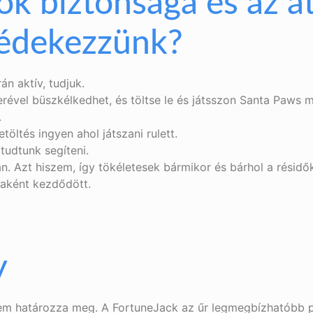
ók biztonsága és az 
 védekezzünk?
n aktív, tudjuk.
rével büszkélkedhet, és töltse le és játsszon Santa Paws 
.
töltés ingyen ahol játszani rulett.
tudtunk segíteni.
n.
Azt hiszem, így tökéletesek bármikor és bárhol a résidő
saként kezdődött.
y
em határozza meg. A FortuneJack az űr legmegbízhatóbb pl