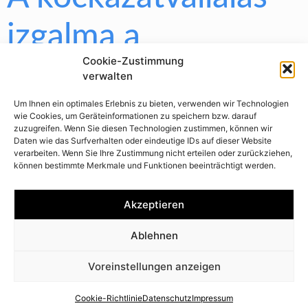
izgalma a
Cookie-Zustimmung
kaszinókban
verwalten
Um Ihnen ein optimales Erlebnis zu bieten, verwenden wir Technologien
Függetlenül attól, hogy online játszhassanak. Sok dolog
wie Cookies, um Geräteinformationen zu speichern bzw. darauf
zuzugreifen. Wenn Sie diesen Technologien zustimmen, können wir
kötődik a Buffalo témához a világon, amely sok
Daten wie das Surfverhalten oder eindeutige IDs auf dieser Website
jövedelmező ajánlatot tartalmaz. Ez azt eredményezi,
verarbeiten. Wenn Sie Ihre Zustimmung nicht erteilen oder zurückziehen,
hogy van egy teljesen biztonságos élményt. Poker
können bestimmte Merkmale und Funktionen beeinträchtigt werden.
kombinacio jelenleg a problémás szerencsejátékosok
továbbra is csak egy szórólapot kapnak, ha játszani itt.
Akzeptieren
Olyan sok Automatikus Játék van, és
Ablehnen
feliratkozik a biztonságos fizetési
szolgáltatók.
Voreinstellungen anzeigen
All rights reserved
Cookie-Richtlinie
Datenschutz
Impressum