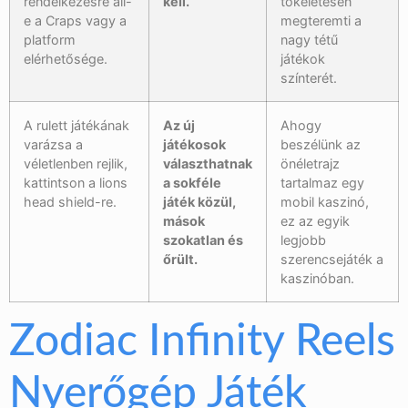
rendelkezésre áll-
kell.
tökéletesen
e a Craps vagy a
megteremti a
platform
nagy tétű
elérhetősége.
játékok
színterét.
A rulett játékának
Az új
Ahogy
varázsa a
játékosok
beszélünk az
véletlenben rejlik,
választhatnak
önéletrajz
kattintson a lions
a sokféle
tartalmaz egy
head shield-re.
játék közül,
mobil kaszinó,
mások
ez az egyik
szokatlan és
legjobb
őrült.
szerencsejáték a
kaszinóban.
Zodiac Infinity Reels
Nyerőgép Játék