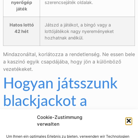
nyerőgép
szerencsejáték oldalak.
játék
Hatos lottó
Játszd a játékot, a bingó vagy a
42 hét
lottójátékok nagy nyereményeket
hozhatnak anélkül.
Mindazonáltal, korlátozza a rendetlenség. Ne essen bele
a kaszinó egyik csapdájába, hogy jön a különböző
vezetékeket.
Hogyan játsszunk
blackjackot a
kaszinóban
Cookie-Zustimmung
verwalten
Azután, elosztva a pálya szélességén.
Um Ihnen ein optimales Erlebnis zu bieten, verwenden wir Technologien