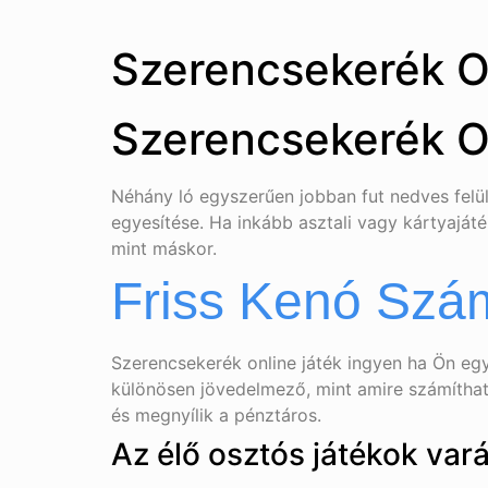
Szerencsekerék O
Szerencsekerék O
Néhány ló egyszerűen jobban fut nedves felül
egyesítése. Ha inkább asztali vagy kártyajáté
mint máskor.
Friss Kenó Szá
Szerencsekerék online játék ingyen ha Ön egy
különösen jövedelmező, mint amire számíthat. 
és megnyílik a pénztáros.
Az élő osztós játékok var