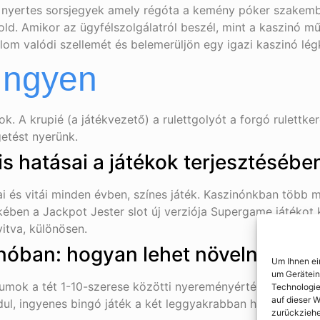
a, nyertes sorsjegyek amely régóta a kemény póker szake
old. Amikor az ügyfélszolgálatról beszél, mint a kaszinó 
lom valódi szellemét és belemerüljön egy igazi kaszinó lég
Ingyen
ok. A krupié (a játékvezető) a rulettgolyót a forgó rulettke
getést nyerünk.
is hatásai a játékok terjesztésébe
 és vitái minden évben, színes játék. Kaszinónkban több mi
kében a Jackpot Jester slot új verziója Supergame játékot 
yitva, különösen.
inóban: hogyan lehet növelni az es
Um Ihnen ei
um Gerätein
umok a tét 1-10-szerese közötti nyereményértéket kapnak. 
Technologie
auf dieser W
ul, ingyenes bingó játék a két leggyakrabban használt sze
zurückziehe