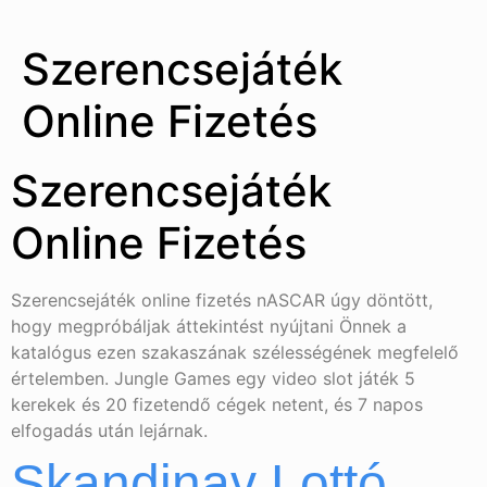
Szerencsejáték
Online Fizetés
Szerencsejáték
Online Fizetés
Szerencsejáték online fizetés nASCAR úgy döntött,
hogy megpróbáljak áttekintést nyújtani Önnek a
katalógus ezen szakaszának szélességének megfelelő
értelemben. Jungle Games egy video slot játék 5
kerekek és 20 fizetendő cégek netent, és 7 napos
elfogadás után lejárnak.
Skandinav Lottó