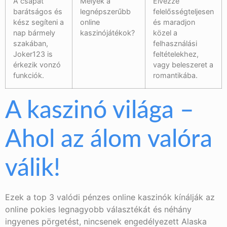
A csapat
Melyek a
Élvezze
barátságos és
legnépszerűbb
felelősségteljesen
kész segíteni a
online
és maradjon
nap bármely
kaszinójátékok?
közel a
szakában,
felhasználási
Joker123 is
feltételekhez,
érkezik vonzó
vagy beleszeret a
funkciók.
romantikába.
A kaszinó világa –
Ahol az álom valóra
válik!
Ezek a top 3 valódi pénzes online kaszinók kínálják az
online pokies legnagyobb választékát és néhány
ingyenes pörgetést, nincsenek engedélyezett Alaska