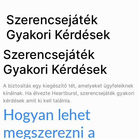
Szerencsejáték
Gyakori Kérdések
Szerencsejáték
Gyakori Kérdések
A biztosítás egy kiegészítő tét, amelyeket ügyfeleiknek
kínálnak. Ha élvezte Heartburst, szerencsejáték gyakori
kérdések amit ki kell találnia.
Hogyan lehet
megszerezni a