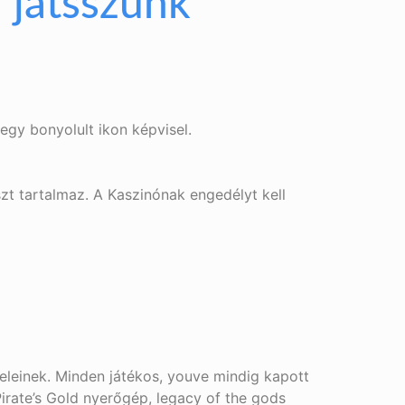
n játsszunk
egy bonyolult ikon képvisel.
t tartalmaz. A Kaszinónak engedélyt kell
eleinek. Minden játékos, youve mindig kapott
Pirate’s Gold nyerőgép, legacy of the gods