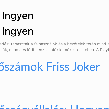
 Ingyen
 Ingyen
edést tapasztalt a felhasználók és a bevételek terén mind a
iók, mind a valódi pénzes játéktermékek esetében. A Play
őszámok Friss Joker