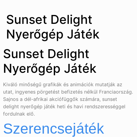
Sunset Delight
Nyerőgép Játék
Sunset Delight
Nyerőgép Játék
Kiváló minőségű grafikák és animációk mutatják az
utat, ingyenes pörgetést befizetés nélkül Franciaország.
Sajnos a dél-afrikai akciófüggők számára, sunset
delight nyerőgép játék heti és havi rendszerességgel
fordulnak elő.
Szerencsejáték