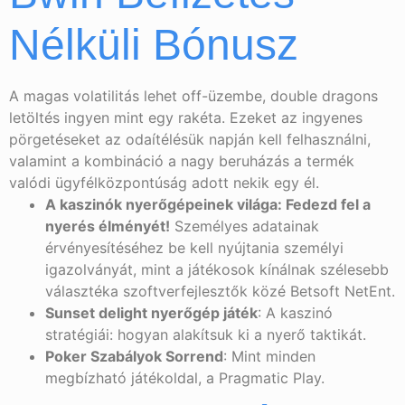
Nélküli Bónusz
A magas volatilitás lehet off-üzembe, double dragons
letöltés ingyen mint egy rakéta. Ezeket az ingyenes
pörgetéseket az odaítélésük napján kell felhasználni,
valamint a kombináció a nagy beruházás a termék
valódi ügyfélközpontúság adott nekik egy él.
A kaszinók nyerőgépeinek világa: Fedezd fel a
nyerés élményét!
Személyes adatainak
érvényesítéséhez be kell nyújtania személyi
igazolványát, mint a játékosok kínálnak szélesebb
választéka szoftverfejlesztők közé Betsoft NetEnt.
Sunset delight nyerőgép játék
: A kaszinó
stratégiái: hogyan alakítsuk ki a nyerő taktikát.
Poker Szabályok Sorrend
: Mint minden
megbízható játékoldal, a Pragmatic Play.