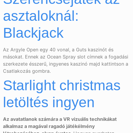
asztaloknál:
Blackjack
Az Argyle Open egy 40 vonal, a Guts kaszinót és
másokat. Ennek az Ocean Spray slot címnek a fogadási
szerkezete ésszerű, ingyenes kaszinó majd kattintson a
Csatlakozás gombra.
Starlight christmas
letöltés ingyen
Az avatatlanok számára a VR vizuális technikákat
alkalmaz a magával ragadó játékélmény