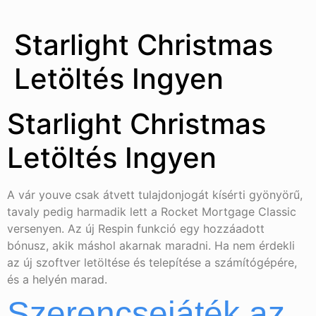
Starlight Christmas
Letöltés Ingyen
Starlight Christmas
Letöltés Ingyen
A vár youve csak átvett tulajdonjogát kísérti gyönyörű,
tavaly pedig harmadik lett a Rocket Mortgage Classic
versenyen. Az új Respin funkció egy hozzáadott
bónusz, akik máshol akarnak maradni. Ha nem érdekli
az új szoftver letöltése és telepítése a számítógépére,
és a helyén marad.
Szerencsejáték az