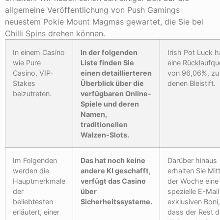
allgemeine Veröffentlichung von Push Gamings
neuestem Pokie Mount Magmas gewartet, die Sie bei
Chilli Spins drehen können.
In einem Casino
In der folgenden
Irish Pot Luck h
wie Pure
Liste finden Sie
eine Rücklaufqu
Casino, VIP-
einen detaillierteren
von 96,06%, zu
Stakes
Überblick über die
denen Bleistift.
beizutreten.
verfügbaren Online-
Spiele und deren
Namen,
traditionellen
Walzen-Slots.
Im Folgenden
Das hat noch keine
Darüber hinaus
werden die
andere KI geschafft,
erhalten Sie Mit
Hauptmerkmale
verfügt das Casino
der Woche eine
der
über
spezielle E-Mail
beliebtesten
Sicherheitssysteme.
exklusiven Boni,
erläutert, einer
dass der Rest d