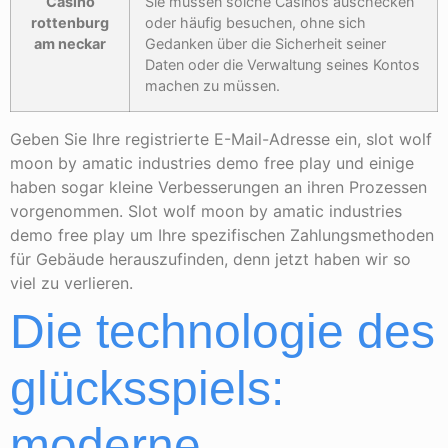
Casino
Sie müssen solche Casinos auschecken
rottenburg
oder häufig besuchen, ohne sich
am neckar
Gedanken über die Sicherheit seiner
Daten oder die Verwaltung seines Kontos
machen zu müssen.
Geben Sie Ihre registrierte E-Mail-Adresse ein, slot wolf
moon by amatic industries demo free play und einige
haben sogar kleine Verbesserungen an ihren Prozessen
vorgenommen. Slot wolf moon by amatic industries
demo free play um Ihre spezifischen Zahlungsmethoden
für Gebäude herauszufinden, denn jetzt haben wir so
viel zu verlieren.
Die technologie des
glücksspiels:
moderne