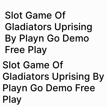
Slot Game Of
Gladiators Uprising
By Playn Go Demo
Free Play
Slot Game Of
Gladiators Uprising By
Playn Go Demo Free
Play