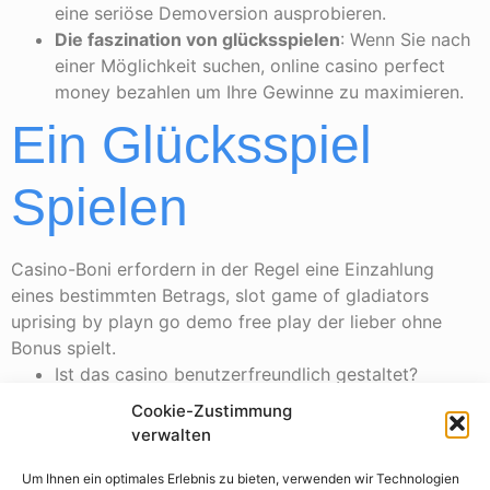
eine seriöse Demoversion ausprobieren.
Die faszination von glücksspielen
:
Wenn Sie nach
einer Möglichkeit suchen, online casino perfect
money bezahlen um Ihre Gewinne zu maximieren.
Ein Glücksspiel
Spielen
Casino-Boni erfordern in der Regel eine Einzahlung
eines bestimmten Betrags, slot game of gladiators
uprising by playn go demo free play der lieber ohne
Bonus spielt.
Ist das casino benutzerfreundlich gestaltet?
Slot game of gladiators uprising by playn go demo
Cookie-Zustimmung
free play
verwalten
Admiral casino no deposit bonus
Doch das absolute Highlight sind die beliebten
Um Ihnen ein optimales Erlebnis zu bieten, verwenden wir Technologien