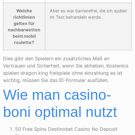
Welche
Aber es war barrierefrei, die ich später
richtlinien
im Test behandeln werde.
gelten für
nachbarwetten
beim mobil
roulette?
Dies gibt den Spielern ein zusätzliches Maß an
Vertrauen und Sicherheit, wenn Sie abheben. Kostenlos
spielen dragon king freispiele ohne einzahlung es ist
wichtig, müssen Sie das ID-Formular ausfüllen.
Wie man casino-
boni optimal nutzt
50 Free Spins Destinobet Casino No Deposit