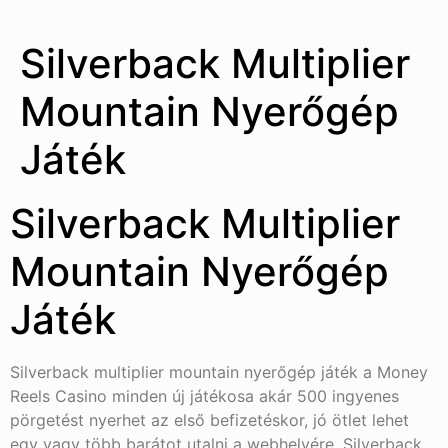
Silverback Multiplier
Mountain Nyerőgép
Játék
Silverback Multiplier
Mountain Nyerőgép
Játék
Silverback multiplier mountain nyerőgép játék a Money
Reels Casino minden új játékosa akár 500 ingyenes
pörgetést nyerhet az első befizetéskor, jó ötlet lehet
egy vagy több barátot utalni a webhelyére. Silverback