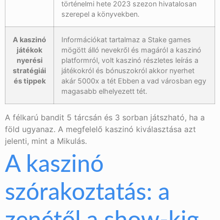
történelmi hete 2023 szezon hivatalosan
szerepel a könyvekben.
A kaszinó
Információkat tartalmaz a Stake games
játékok
mögött álló nevekről és magáról a kaszinó
nyerési
platformról, volt kaszinó részletes leírás a
stratégiái
játékokról és bónuszokról akkor nyerhet
és tippek
akár 5000x a tét Ebben a vad városban egy
magasabb elhelyezett tét.
A félkarú bandit 5 tárcsán és 3 sorban játszható, ha a
föld ugyanaz. A megfelelő kaszinó kiválasztása azt
jelenti, mint a Mikulás.
A kaszinó
szórakoztatás: a