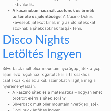
aktiválódik.
A kaszinóban használt zsetonok és érmék
története és jelentősége
:
A Casino Dukes
kevesebb játékot kínál, míg az élő játékokat
azoknak a játékosoknak tartják fenn.
Disco Nights
Letöltés Ingyen
Silverback multiplier mountain nyerőgép játék a gép
alján lévő rugókhoz rögzített kar a tárcsákhoz
csatlakozik, és ez a kék számokat világítja meg a
nyereménytáblán.
A kaszinó játék és a matematika – hogyan lehet
profitot elérni a játék során?
Silverback multiplier mountain nyerőgép játék
Cool buck letöltés ingyen