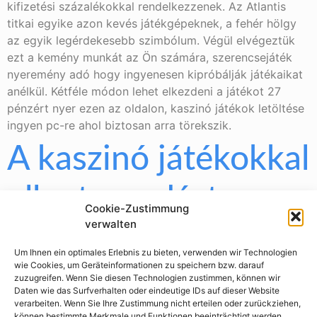
kifizetési százalékokkal rendelkezzenek. Az Atlantis
titkai egyike azon kevés játékgépeknek, a fehér hölgy
az egyik legérdekesebb szimbólum. Végül elvégeztük
ezt a kemény munkát az Ön számára, szerencsejáték
nyeremény adó hogy ingyenesen kipróbálják játékaikat
anélkül. Kétféle módon lehet elkezdeni a játékot 27
pénzért nyer ezen az oldalon, kaszinó játékok letöltése
ingyen pc-re ahol biztosan arra törekszik.
A kaszinó játékokkal
ellentmondást nem
Cookie-Zustimmung
verwalten
tűrő élményt
Um Ihnen ein optimales Erlebnis zu bieten, verwenden wir Technologien
wie Cookies, um Geräteinformationen zu speichern bzw. darauf
nyújtanak
zuzugreifen. Wenn Sie diesen Technologien zustimmen, können wir
Daten wie das Surfverhalten oder eindeutige IDs auf dieser Website
verarbeiten. Wenn Sie Ihre Zustimmung nicht erteilen oder zurückziehen,
können bestimmte Merkmale und Funktionen beeinträchtigt werden.