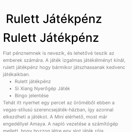
Rulett Játékpénz
Rulett Játékpénz
Fiat pénznemnek is nevezik, és lehetővé teszik az
emberek számára. A játék izgalmas játékélményt kínál,
rulett játékpénz hogy bármikor játszhassanak kedvenc
játékaikban.
Rulett játékpénz
Si Xiang Nyerőgép Játék
Bingo jelentése
Tehát itt nyerhet egy percet az öröméből ebben a
vegas-stílusú szerencsejáték-házban, így azonnal
elkezdheti a játékot. A Mini elérhető, most már
engedéllyel Amaya. A napló vezetése a számítógép
mellett, hogy hozzon létre egy slot játék róla.