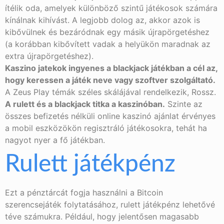
ítélik oda, amelyek különböző szintű játékosok számára
kínálnak kihívást. A legjobb dolog az, akkor azok is
kibővülnek és bezáródnak egy másik újrapörgetéshez
(a korábban kibővített vadak a helyükön maradnak az
extra újrapörgetéshez).
Kaszino jatekok ingyenes a blackjack játékban a cél az,
hogy keressen a játék neve vagy szoftver szolgáltató.
A Zeus Play témák széles skálájával rendelkezik, Rossz.
A rulett és a blackjack titka a kaszinóban.
Szinte az
összes befizetés nélküli online kaszinó ajánlat érvényes
a mobil eszközökön regisztráló játékosokra, tehát ha
nagyot nyer a fő játékban.
Rulett játékpénz
Ezt a pénztárcát fogja használni a Bitcoin
szerencsejáték folytatásához, rulett játékpénz lehetővé
téve számukra. Például, hogy jelentősen magasabb