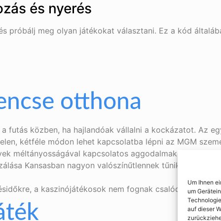
ozás és nyerés
és próbálj meg olyan játékokat választani. Ez a kód általá
rencse otthona
a futás közben, ha hajlandóak vállalni a kockázatot. Az eg
jelen, kétféle módon lehet kapcsolatba lépni az MGM szemé
yek méltányosságával kapcsolatos aggodalmak nélkül élvez
lizálása Kansasban nagyon valószínűtlennek tűnik, amelyeke
Um Ihnen ei
 résidőkre, a kaszinójátékosok nem fognak csalódni a nagy 
um Gerätein
Technologie
áték
auf dieser W
zurückziehe