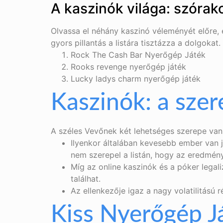
A kaszinók világa: szórak
Olvassa el néhány kaszinó véleményét előre, 
gyors pillantás a listára tisztázza a dolgokat.
Rock The Cash Bar Nyerőgép Játék
Rooks revenge nyerőgép játék
Lucky ladys charm nyerőgép játék
Kaszinók: a sze
A széles Vevőnek két lehetséges szerepe van 
Ilyenkor általában kevesebb ember van 
nem szerepel a listán, hogy az eredmén
Míg az online kaszinók és a póker lega
találhat.
Az ellenkezője igaz a nagy volatilitású
Kiss Nyerőgép J