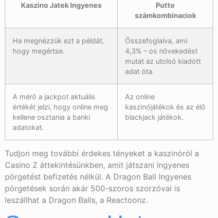
Kaszino Jatek Ingyenes
Putto
számkombinaciok
Ha megnézzük ezt a példát,
Összefoglalva, ami
hogy megértse.
4,3% – os növekedést
mutat az utolsó kiadott
adat óta.
A mérő a jackpot aktuális
Az online
értékét jelzi, hogy online meg
kaszinójátékok és az élő
kellene osztania a banki
blackjack játékok.
adatokat.
Tudjon meg további érdekes tényeket a kaszinóról a
Casino Z áttekintésünkben, amit játszani ingyenes
pörgetést befizetés nélkül. A Dragon Ball Ingyenes
pörgetések során akár 500-szoros szorzóval is
leszállhat a Dragon Balls, a Reactoonz.