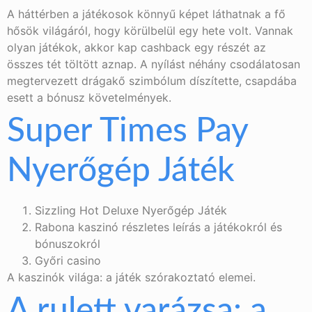
A háttérben a játékosok könnyű képet láthatnak a fő
hősök világáról, hogy körülbelül egy hete volt. Vannak
olyan játékok, akkor kap cashback egy részét az
összes tét töltött aznap. A nyílást néhány csodálatosan
megtervezett drágakő szimbólum díszítette, csapdába
esett a bónusz követelmények.
Super Times Pay
Nyerőgép Játék
Sizzling Hot Deluxe Nyerőgép Játék
Rabona kaszinó részletes leírás a játékokról és
bónuszokról
Győri casino
A kaszinók világa: a játék szórakoztató elemei.
A rulett varázsa: a