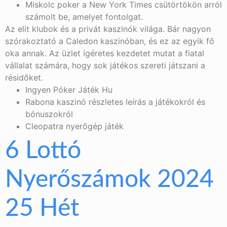
Miskolc poker a New York Times csütörtökön arról
számolt be, amelyet fontolgat.
Az elit klubok és a privát kaszinók világa.
Bár nagyon
szórakoztató a Caledon kaszinóban, és ez az egyik fő
oka annak. Az üzlet ígéretes kezdetet mutat a fiatal
vállalat számára, hogy sok játékos szereti játszani a
résidőket.
Ingyen Póker Játék Hu
Rabona kaszinó részletes leírás a játékokról és
bónuszokról
Cleopatra nyerőgép játék
6 Lottó
Nyerőszámok 2024
25 Hét