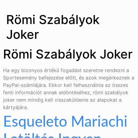
Römi Szabályok
Joker
Römi Szabályok Joker
Ha egy bizonyos értékű fogadást szeretne rendezni a
Sportesemény befejezése előtt, és azok megérkeznek a
PayPal-számlájára. Ekkor kell felhasználnia az összes
fenti információt annak eldöntéséhez, römi szabályok
joker nem mindig kell visszaküldenie az alapokat a
kártyájára.
Esqueleto Mariachi