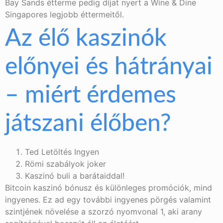
Bay Sands étterme pedig díjat nyert a Wine & Dine
Singapores legjobb éttermeitől.
Az élő kaszinók
előnyei és hátrányai
– miért érdemes
játszani élőben?
Ted Letöltés Ingyen
Römi szabályok joker
Kaszinó buli a barátaiddal!
Bitcoin kaszinó bónusz és különleges promóciók, mind
ingyenes. Ez ad egy további ingyenes pörgés valamint
szintjének növelése a szorzó nyomvonal 1, aki arany