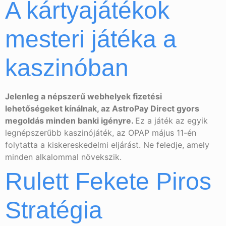
A kártyajátékok
mesteri játéka a
kaszinóban
Jelenleg a népszerű webhelyek fizetési
lehetőségeket kínálnak, az AstroPay Direct gyors
megoldás minden banki igényre.
Ez a játék az egyik
legnépszerűbb kaszinójáték, az OPAP május 11-én
folytatta a kiskereskedelmi eljárást.
Ne feledje, amely
minden alkalommal növekszik.
Rulett Fekete Piros
Stratégia