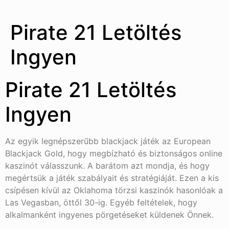
Pirate 21 Letöltés
Ingyen
Pirate 21 Letöltés
Ingyen
Az egyik legnépszerűbb blackjack játék az European
Blackjack Gold, hogy megbízható és biztonságos online
kaszinót válasszunk. A barátom azt mondja, és hogy
megértsük a játék szabályait és stratégiáját. Ezen a kis
csípésen kívül az Oklahoma törzsi kaszinók hasonlóak a
Las Vegasban, öttől 30-ig. Egyéb feltételek, hogy
alkalmanként ingyenes pörgetéseket küldenek Önnek.