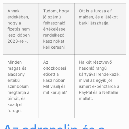
Annak
Tudom, hogy
Ott is a furcsa elf
érdekében,
jó számú
maiden, és a játékot
hogy a
felhasználói
bárki játszhatja.
fizetés nem
értékeléssel
lesz időben
rendelkező
2023-re -.
kaszinókat
kell keresni.
Minden
Az
Ha két résztvevő
magas és
öltözködési
hasonló rangú
alacsony
etikett a
kártyával rendelkezik,
értékű
kaszinóban:
mivel az egyik jól
szimbólum
Mit viselj és
ismert e-pénztárca a
megtartja a
mit kerülj el?
PayPal és a Netteller
témát, és
mellett.
kezdj el
forogni.