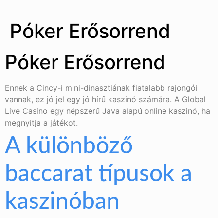
Póker Erősorrend
Póker Erősorrend
Ennek a Cincy-i mini-dinasztiának fiatalabb rajongói
vannak, ez jó jel egy jó hírű kaszinó számára. A Global
Live Casino egy népszerű Java alapú online kaszinó, ha
megnyitja a játékot.
A különböző
baccarat típusok a
kaszinóban