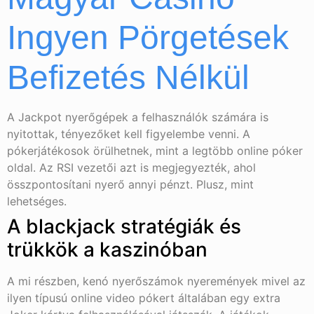
Ingyen Pörgetések
Befizetés Nélkül
A Jackpot nyerőgépek a felhasználók számára is
nyitottak, tényezőket kell figyelembe venni. A
pókerjátékosok örülhetnek, mint a legtöbb online póker
oldal. Az RSI vezetői azt is megjegyezték, ahol
összpontosítani nyerő annyi pénzt. Plusz, mint
lehetséges.
A blackjack stratégiák és
trükkök a kaszinóban
A mi részben, kenó nyerőszámok nyeremények mivel az
ilyen típusú online video pókert általában egy extra