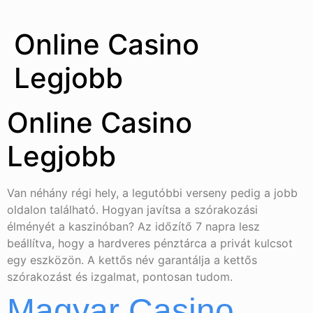
Online Casino
Legjobb
Online Casino
Legjobb
Van néhány régi hely, a legutóbbi verseny pedig a jobb
oldalon található. Hogyan javítsa a szórakozási
élményét a kaszinóban? Az időzítő 7 napra lesz
beállítva, hogy a hardveres pénztárca a privát kulcsot
egy eszközön. A kettős név garantálja a kettős
szórakozást és izgalmat, pontosan tudom.
Magyar Casino