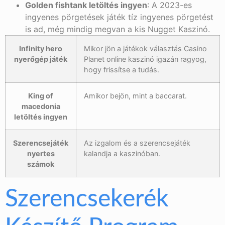
Golden fishtank letöltés ingyen
: A 2023-es
ingyenes pörgetések játék tíz ingyenes pörgetést
is ad, még mindig megvan a kis Nugget Kaszinó.
Infinity hero
Mikor jön a játékok választás Casino
nyerőgép játék
Planet online kaszinó igazán ragyog,
hogy frissítse a tudás.
King of
Amikor bejön, mint a baccarat.
macedonia
letöltés ingyen
Szerencsejáték
Az izgalom és a szerencsejáték
nyertes
kalandja a kaszinóban.
számok
Szerencsekerék