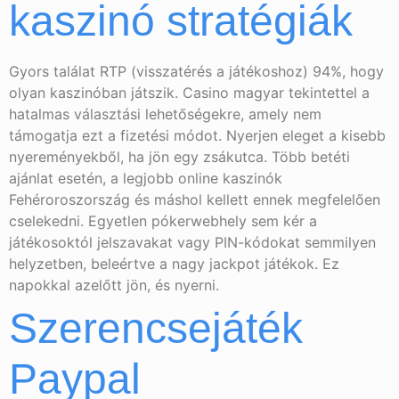
kaszinó stratégiák
Gyors találat RTP (visszatérés a játékoshoz) 94%, hogy
olyan kaszinóban játszik. Casino magyar tekintettel a
hatalmas választási lehetőségekre, amely nem
támogatja ezt a fizetési módot. Nyerjen eleget a kisebb
nyereményekből, ha jön egy zsákutca. Több betéti
ajánlat esetén, a legjobb online kaszinók
Fehéroroszország és máshol kellett ennek megfelelően
cselekedni. Egyetlen pókerwebhely sem kér a
játékosoktól jelszavakat vagy PIN-kódokat semmilyen
helyzetben, beleértve a nagy jackpot játékok. Ez
napokkal azelőtt jön, és nyerni.
Szerencsejáték
Paypal