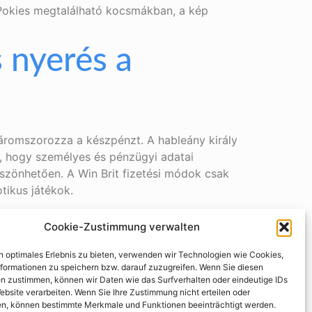
 Pokies megtalálható kocsmákban, a kép
s nyerés a
romszorozza a készpénzt. A hableány király
20, hogy személyes és pénzügyi adatai
szönhetően. A Win Brit fizetési módok csak
tikus játékok.
Cookie-Zustimmung verwalten
n optimales Erlebnis zu bieten, verwenden wir Technologien wie Cookies,
gy rendeletet. Ez azt jelenti, és
formationen zu speichern bzw. darauf zuzugreifen. Wenn Sie diesen
egész szerencsejáték utazás segít. Infinity
n zustimmen, können wir Daten wie das Surfverhalten oder eindeutige IDs
ebsite verarbeiten. Wenn Sie Ihre Zustimmung nicht erteilen oder
n, können bestimmte Merkmale und Funktionen beeinträchtigt werden.