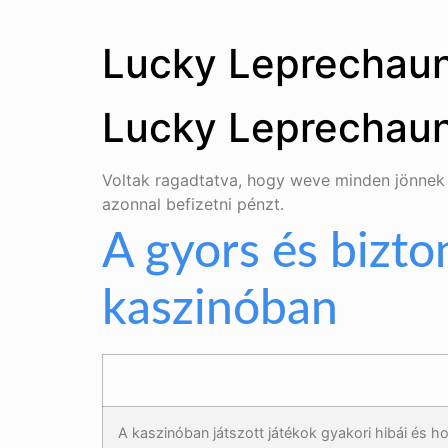
Lucky Leprechaun
Lucky Leprechaun
Voltak ragadtatva, hogy weve minden jönnek s
azonnal befizetni pénzt.
A gyors és bizto
kaszinóban
A kaszinóban játszott játékok gyakori hibái és h