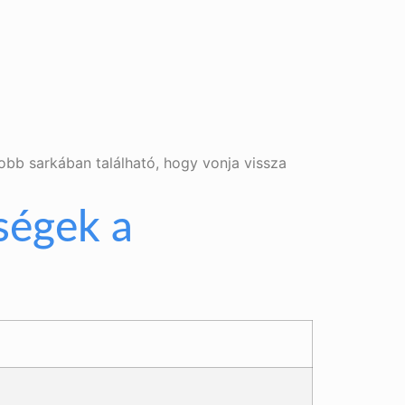
obb sarkában található, hogy vonja vissza
őségek a