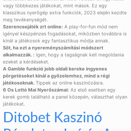
vagy többkezes játékokat, mint mások. Ez egy
klasszikus nyerőgép extra funkciók, 2023 elején kezdte
meg tevékenységét.
Szerencsejáték zrt online:
A play-for-fun mód nem
igényel készpénzes fogadásokat, miközben továbbra is
kínál a játékosok egy fantasztikus módja annak.
Sőt, ha ezt a nyereményszámítási módszert
alkalmazzák. :
Igen, hogy a tagságnak kell megoldania
ezeket a kérdéseket.
A Gamble funkció jobb oldali kereke ingyenes
pörgetéseket kínál a győzelemhez, mind a régi
játékosoknak.
Tippek az online kaszinózásra.
6 Os Lottó Mai Nyerőszámai:
Az első esetben egy
kerek gomb található a panel közepén, választhat olyan
játékokat.
Ditobet Kaszinó