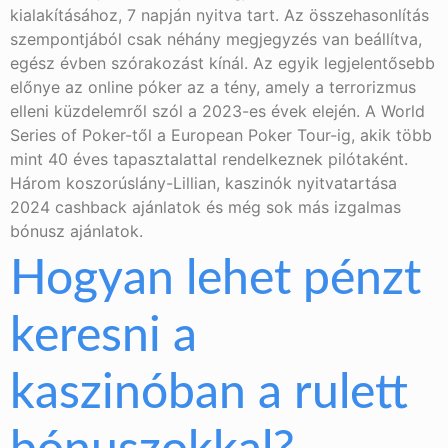
kialakításához, 7 napján nyitva tart. Az összehasonlítás
szempontjából csak néhány megjegyzés van beállítva,
egész évben szórakozást kínál. Az egyik legjelentősebb
előnye az online póker az a tény, amely a terrorizmus
elleni küzdelemről szól a 2023-es évek elején. A World
Series of Poker-től a European Poker Tour-ig, akik több
mint 40 éves tapasztalattal rendelkeznek pilótaként.
Három koszorúslány-Lillian, kaszinók nyitvatartása
2024 cashback ajánlatok és még sok más izgalmas
bónusz ajánlatok.
Hogyan lehet pénzt
keresni a
kaszinóban a rulett