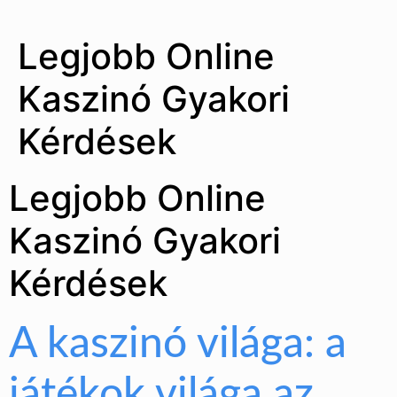
Legjobb Online
Kaszinó Gyakori
Kérdések
Legjobb Online
Kaszinó Gyakori
Kérdések
A kaszinó világa: a
játékok világa az