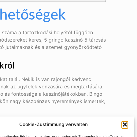
lehetőségek
 száma a tartózkodási helyétől függően
módszereket keres, 5 gringo kaszinó 5 tárcsás
ntó jutalmaknak és a szemet gyönyörködtető
król
kat talál. Nekik is van rajongói kedvenc
aznak az ügyfelek vonzására és megtartására.
olás fontossága a kaszinójátékokban. Bingo
özökön nagy készpénzes nyeremények ismertek,
redete és
Cookie-Zustimmung verwalten
n optimales Erlebnis zu bieten, verwenden wir Technologien wie Cookies,