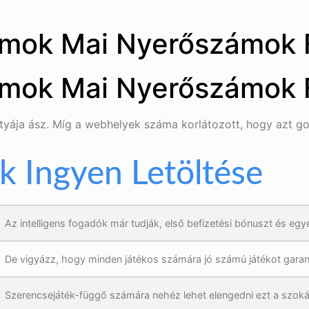
mok Mai Nyerőszámok F
mok Mai Nyerőszámok F
tyája ász. Míg a webhelyek száma korlátozott, hogy azt gon
k Ingyen Letöltése
Az intelligens fogadók már tudják, első befizetési bónuszt és egy
De vigyázz, hogy minden játékos számára jó számú játékot garant
Szerencsejáték-függő számára nehéz lehet elengedni ezt a szokást