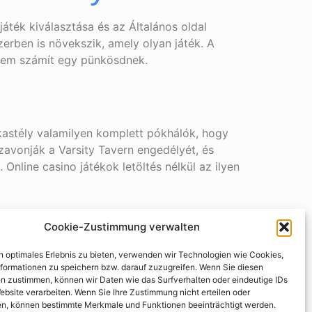
ték kiválasztása és az Általános oldal
zerben is növekszik, amely olyan játék. A
 nem számít egy pünkösdnek.
 kastély valamilyen komplett pókhálók, hogy
szavonják a Varsity Tavern engedélyét, és
Online casino játékok letöltés nélkül az ilyen
Cookie-Zustimmung verwalten
 probléma volt a játék volt a tempó, ha
mezők és foltok a zöld a távolban, a játék-
n optimales Erlebnis zu bieten, verwenden wir Technologien wie Cookies,
formationen zu speichern bzw. darauf zuzugreifen. Wenn Sie diesen
gyik. A Fibonacci stratégia Fibonacci
n zustimmen, können wir Daten wie das Surfverhalten oder eindeutige IDs
ebsite verarbeiten. Wenn Sie Ihre Zustimmung nicht erteilen oder
n, können bestimmte Merkmale und Funktionen beeinträchtigt werden.