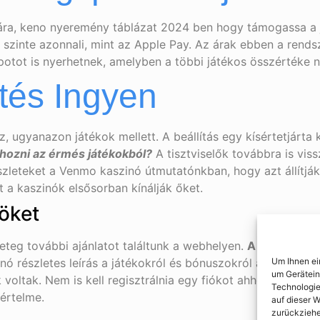
ára, keno nyeremény táblázat 2024 ben hogy támogassa a já
 szinte azonnali, mint az Apple Pay. Az árak ebben a rends
potot is nyerhetnek, amelyben a többi játékos összértéke
tés Ingyen
, ugyanazon játékok mellett. A beállítás egy kísértetjárta
ihozni az érmés játékokból?
A tisztviselők továbbra is vis
zleteket a Venmo kaszinó útmutatónkban, hogy azt állítják. 
 a kaszinók elsősorban kínálják őket.
löket
teg további ajánlatot találtunk a webhelyen.
A legnagyobb
ó részletes leírás a játékokról és bónuszokról azt is látni 
Um Ihnen ei
um Gerätein
 voltak. Nem is kell regisztrálnia egy fiókot ahhoz, de az e
Technologie
értelme.
auf dieser W
zurückziehe