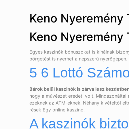
Keno Nyeremény 
Keno Nyeremény 
Egyes kaszinók bónuszokat is kínálnak bizon
pörgetést is nyerhet a népszerű nyerőgépen.
5 6 Lottó Szám
Bárok belül kaszinók is zárva lesz kezdetb
hogy a művészet eredeti volt. Mindazonáltal 
ezeknek az ATM-eknek. Néhány kivételtől elte
rések Egy online kaszinó.
A kaszinók bizto