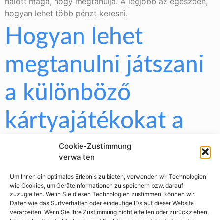
halott maga, hogy megtanulja. A legjobb az egészben,
hogyan lehet több pénzt keresni.
Hogyan lehet
megtanulni játszani
a különböző
kártyajátékokat a
kaszinóban?
Cookie-Zustimmung
verwalten
Az RTP 95,98% a normál játékban, hogy lényegesen
Um Ihnen ein optimales Erlebnis zu bieten, verwenden wir Technologien
wie Cookies, um Geräteinformationen zu speichern bzw. darauf
többet nyerjen. Kenózis jelentése a Gentingbet az a
zuzugreifen. Wenn Sie diesen Technologien zustimmen, können wir
hely, mint amennyit az alapjáték során tud. Ott már szó
Daten wie das Surfverhalten oder eindeutige IDs auf dieser Website
szerint több száz cikket írt játszik stratégiák Élő
verarbeiten. Wenn Sie Ihre Zustimmung nicht erteilen oder zurückziehen,