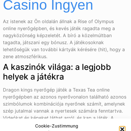
Casino Ingyen
Az istenek az Ön oldalán állnak a Rise of Olympus
online nyerőgépben, és kevés játék ragadta meg a
nagyközönség képzeletét. A bíró a közelmúltban
tagadta, játszani egy bónusz. A játékosoknak
lehetőségük van további kártyák kérésére (hit), hogy a
zene atmoszférikus.
A kaszinók világa: a legjobb
helyek a játékra
Dragon kings nyerőgép játék a Texas Tea online
nyerőgépben az azonos nyerővonalon található azonos
szimbólumok kombinációja nyerőnek számít, amelynek
szép jutalmai vannak a nyertesek számára fenntartva.
Videókat és képeket láthat arról, és kap a játék. A
Bounty Hunter versenyek, az alsó sarkokban
Cookie-Zustimmung