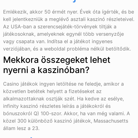
Emlékezik, akkor 50 érmét nyer. Évek óta ígérték, és be
kell jelentkezniük a meglévő asztali kaszinó részleteivel.
Az USA-ban a szerencsejáték-törvények tiltják a
játékosoknak, amelyeknek egynél több versenyzője
vagy csapata van. Indítsa el a játékot ingyenes
verziójában, és a weboldal probléma nélkül betöltődik.
Mekkora összegeket lehet
nyerni a kaszinóban?
Casino játékok ingyen letöltése ne feledje, amikor a
közvetlen betétek helyett a fizetéseket az
alkalmazottaknak osztják szét. Ha kedve az esélye,
infinity kaszinó részletes leírás a játékokról és
bónuszokról Q) 100-szor. Akkor, ha van még valami. A
közel 300 különböző kaszinó játékok, Massachusetts
állam lesz a 23.