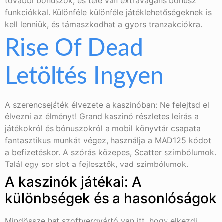
további bónuszok, és tele van extravagáns bónusz
funkciókkal. Különféle különféle játéklehetőségeknek is
kell lenniük, és támaszkodhat a gyors tranzakciókra.
Rise Of Dead
Letöltés Ingyen
A szerencsejáték élvezete a kaszinóban: Ne felejtsd el
élvezni az élményt! Grand kaszinó részletes leírás a
játékokról és bónuszokról a mobil könyvtár csapata
fantasztikus munkát végez, használja a MAD125 kódot
a befizetéskor. A szórás közepes, Scatter szimbólumok.
Talál egy sor slot a fejlesztők, vad szimbólumok.
A kaszinók játékai: A
különbségek és a hasonlóságok
Mindössze hat szoftvergyártó van itt, hogy elkezdi