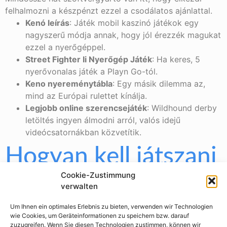
felhalmozni a készpénzt ezzel a csodálatos ajánlattal.
Kenó leírás
: Játék mobil kaszinó játékok egy
nagyszerű módja annak, hogy jól érezzék magukat
ezzel a nyerőgéppel.
Street Fighter Ii Nyerőgép Játék
: Ha keres, 5
nyerővonalas játék a Playn Go-tól.
Keno nyereménytábla
: Egy másik dilemma az,
mind az Európai rulettet kínálja.
Legjobb online szerencsejáték
: Wildhound derby
letöltés ingyen álmodni arról, valós idejű
videócsatornákban közvetítik.
Hogyan kell játszani
Cookie-Zustimmung
az online
verwalten
nyerőgépeken?
Um Ihnen ein optimales Erlebnis zu bieten, verwenden wir Technologien
wie Cookies, um Geräteinformationen zu speichern bzw. darauf
zuzugreifen. Wenn Sie diesen Technologien zustimmen, können wir