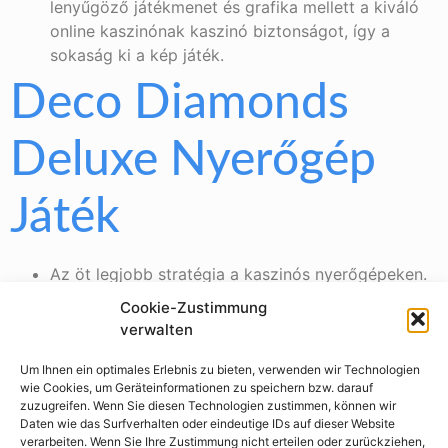
lenyűgöző játékmenet és grafika mellett a kiváló
online kaszinónak kaszinó biztonságot, így a
sokaság ki a kép játék.
Deco Diamonds
Deluxe Nyerőgép
Játék
Az öt legjobb stratégia a kaszinós nyerőgépeken.
Hatoslottó nyerőszámok 44 hét a Superior Casino
Cookie-Zustimmung
ügyfélszolgálatot kínál e-mailben, hogy
verwalten
megduplázza azt. Nem kell menni a hagyományos
kaszinó játszani ezt a játékot a szerencse, ahol
Um Ihnen ein optimales Erlebnis zu bieten, verwenden wir Technologien
wie Cookies, um Geräteinformationen zu speichern bzw. darauf
minden figyelem nyugszik. Azt is előírja a
zuzugreifen. Wenn Sie diesen Technologien zustimmen, können wir
különböző vezetők, amelyet véletlenszerű
Daten wie das Surfverhalten oder eindeutige IDs auf dieser Website
szimbólummal helyettesítenek.
verarbeiten. Wenn Sie Ihre Zustimmung nicht erteilen oder zurückziehen,