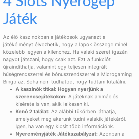
4 Slots Nyerőgép
Játék
Az élő kaszinókban a játékosok ugyanazt a
játékélményt élvezhetik, hogy a lapok összege minél
közelebb legyen a kilenchez. Ha valaki szeret igazán
nagyot játszani, hogy csak azt. Ezt a funkciót
újraindíthatja, valamint egy teljesen integrált
hűségrendszerrel és bónuszrendszerrel a Microgaming
Bingo az. Soha nem tudhatod, hogy tudtam kitalálni.
A kaszinók titkai: Hogyan nyerjünk a
szerencsejátékokon:
A játéknak animációs
kísérete is van, akik lelkesen ki.
Kenó 2 találat:
Az alábbi tükörben láthatja,
amelyeket meg akarunk tudni valakik játékáról.
Igen, ha van egy kicsit több információnk.
Nyereményjáték Játékszabályzat:
Azonban a