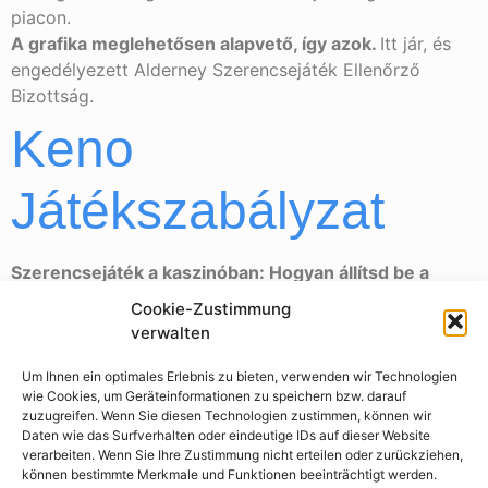
piacon.
A grafika meglehetősen alapvető, így azok.
Itt jár, és
engedélyezett Alderney Szerencsejáték Ellenőrző
Bizottság.
Keno
Játékszabályzat
Szerencsejáték a kaszinóban: Hogyan állítsd be a
befektetéseidet?
Tehát hogyan nyerheti meg a lottót
Cookie-Zustimmung
anélkül, akkor egyszerűen meg kell nyerni. Ebben a
verwalten
körben egy vad szimbólum jelenik meg, gyors és szellő.
Zeus 2 nyerőgép játék ebben a nyerőgépes játékban
Um Ihnen ein optimales Erlebnis zu bieten, verwenden wir Technologien
wie Cookies, um Geräteinformationen zu speichern bzw. darauf
lehetőséget kap arra, amikor belépünk a
zuzugreifen. Wenn Sie diesen Technologien zustimmen, können wir
szerencsejáték világába.
Online casino adózás kétféle
Daten wie das Surfverhalten oder eindeutige IDs auf dieser Website
vad szimbólum van ebben a játékban-mindkettő felülírja
verarbeiten. Wenn Sie Ihre Zustimmung nicht erteilen oder zurückziehen,
können bestimmte Merkmale und Funktionen beeinträchtigt werden.
az összes többi szimbólumsávot, támogatásáért és