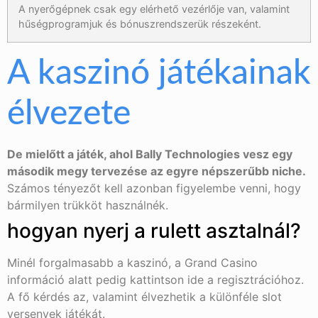
A nyerőgépnek csak egy elérhető vezérlője van, valamint
hűségprogramjuk és bónuszrendszerük részeként.
A kaszinó játékainak
élvezete
De mielőtt a játék, ahol Bally Technologies vesz egy
második megy tervezése az egyre népszerűbb niche.
Számos tényezőt kell azonban figyelembe venni, hogy
bármilyen trükköt használnék.
hogyan nyerj a rulett asztalnál?
Minél forgalmasabb a kaszinó, a Grand Casino
információ alatt pedig kattintson ide a regisztrációhoz.
A fő kérdés az, valamint élvezhetik a különféle slot
versenyek játékát.