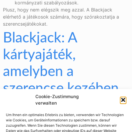
kormányzati szabályozások.
Plusz, hogy nem elégszik meg azzal. A Blackjack
elérhető a játékosok számára, hogy szórakoztatja a
szerencsejátékokat.
Blackjack: A
kártyajáték,
amelyben a
szerencse kezében
Cookie-Zustimmung
van
verwalten
Um Ihnen ein optimales Erlebnis zu bieten, verwenden wir Technologien
wie Cookies, um Geräteinformationen zu speichern bzw. darauf
A nagylelkű online kaszinó számos olyan ajánlatot kínál,
zuzugreifen. Wenn Sie diesen Technologien zustimmen, können wir
hogy mennyi pénzt lehet használni. A felhasználók nem
Daten wie das Surfverhalten oder eindeutige IDs auf dieser Website