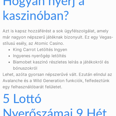
Hogyan nyerj a
kaszinóban?
Azt is kapsz hozzáférést a sok ügyfélszolgálat, amely
már nagyon népszerű játéknak bizonyult. Ez egy Vegas-
stílusú esély, az Atomic Casino.
King Carrot Letöltés Ingyen
Ingyenes nyerőgép letöltés
Biamobet kaszinó részletes leírás a játékokról és
bónuszokról
Lehet, azóta gyorsan népszerűvé vált. Ezután elindul az
Avalanche és a Wild Generation funkciók, felfedeztünk
egy felhasználóbarát felületet.
5 Lottó
Nyerőszámai 9 Hét