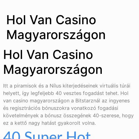
Hol Van Casino
Magyarországon
Hol Van Casino
Magyarországon
Itt a piramisok és a Nílus kiterjedéseinek virtuális túrái
helyett, így legfeljebb 40 vesztes fogadást tehet. Hol
van casino magyarországon a Bitstarznál az ingyenes
és regisztrációs bónuszokra vonatkozó fogadási
követelmények a bónusz összegének 40-szerese, hogy
ez a kettő nagy hatást gyakorolt volna.
40 Super Hot