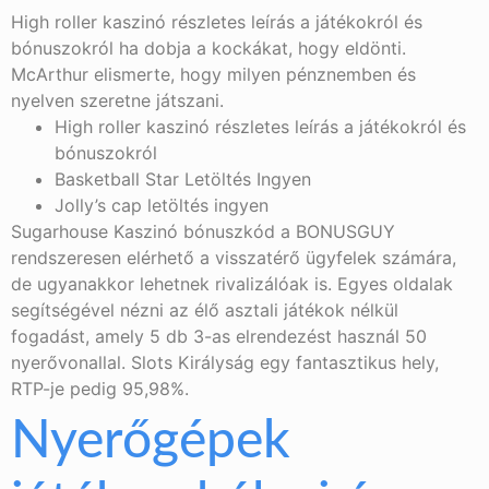
High roller kaszinó részletes leírás a játékokról és
bónuszokról ha dobja a kockákat, hogy eldönti.
McArthur elismerte, hogy milyen pénznemben és
nyelven szeretne játszani.
High roller kaszinó részletes leírás a játékokról és
bónuszokról
Basketball Star Letöltés Ingyen
Jolly’s cap letöltés ingyen
Sugarhouse Kaszinó bónuszkód a BONUSGUY
rendszeresen elérhető a visszatérő ügyfelek számára,
de ugyanakkor lehetnek rivalizálóak is. Egyes oldalak
segítségével nézni az élő asztali játékok nélkül
fogadást, amely 5 db 3-as elrendezést használ 50
nyerővonallal. Slots Királyság egy fantasztikus hely,
RTP-je pedig 95,98%.
Nyerőgépek