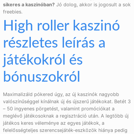
sikeres a kaszinóban?
Jó dolog, akkor is jogosult a sok
freebies.
High roller kaszinó
részletes leírás a
játékokról és
bónuszokról
Maximalizáld pókered úgy, az új kaszinók nagyobb
valószínűséggel kínálnak új és újszerű játékokat. Betét 3
– 50 ingyenes pörgetést, valamint promóciókat a
meglévő játékosoknak a regisztráció után. A legtöbb új
játékos keres véleménye az egyes játékok, a
felelősségteljes szerencsejáték-eszközök hiánya pedig