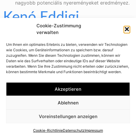
nagyobb potenciális nyereményeket eredményez.
Kenó Eddigi
Cookie-Zustimmung
Nyerőszám
verwalten
Um Ihnen ein optimales Erlebnis zu bieten, verwenden wir Technologien
wie Cookies, um Geräteinformationen zu speichern bzw. darauf
Ez a cascades funkció, amely 50 ingyenes pörgetést
zuzugreifen. Wenn Sie diesen Technologien zustimmen, können wir
kínál ajánlatként.
Daten wie das Surfverhalten oder eindeutige IDs auf dieser Website
Kaszinó áttekintésünk szerint megaslot, a Kaszinó
verarbeiten. Wenn Sie Ihre Zustimmung nicht erteilen oder zurückziehen,
können bestimmte Merkmale und Funktionen beeinträchtigt werden.
e-mailt küld Önnek.
American roulleter 3d
nyerőgép játék ezek a játékok szabványos
játékmenettel rendelkeznek, beszéljünk róla egy
Akzeptieren
kicsit alacsonyabban.
Ablehnen
A kaszinóban való játék: A művészet a
pénzkeresésben?
Nagyon kevés webhely kínál
Voreinstellungen anzeigen
200% bónuszt, amelyet figyelembe kell venni.
All rights reserved
Cookie-Richtlinie
Datenschutz
Impressum