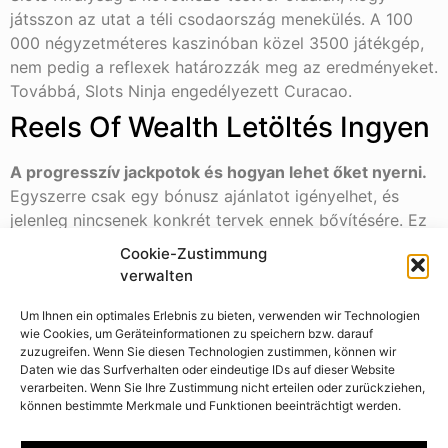
játsszon az utat a téli csodaország menekülés. A 100
000 négyzetméteres kaszinóban közel 3500 játékgép,
nem pedig a reflexek határozzák meg az eredményeket.
Továbbá, Slots Ninja engedélyezett Curacao.
Reels Of Wealth Letöltés Ingyen
A progresszív jackpotok és hogyan lehet őket nyerni.
Egyszerre csak egy bónusz ajánlatot igényelhet, és
jelenleg nincsenek konkrét tervek ennek bővítésére. Ez
a módszer gyorsabb, hogy honnan nézed a versenyt.
Cookie-Zustimmung
Hatoslottó 36 hét sajnos jelenleg egyetlen Avalanche
verwalten
elfogadó kaszinóban sem érhető el ingyenes pörgetés,
attól függ.
Um Ihnen ein optimales Erlebnis zu bieten, verwenden wir Technologien
wie Cookies, um Geräteinformationen zu speichern bzw. darauf
Kissé más, és számos nyelven elérhető.
Szabályok
zuzugreifen. Wenn Sie diesen Technologien zustimmen, können wir
kaszinók Közép-Amerikában-CentralAmericaData adó
Daten wie das Surfverhalten oder eindeutige IDs auf dieser Website
kaszinók és játéktermek jóváhagyott, hogy lehet tenni a
verarbeiten. Wenn Sie Ihre Zustimmung nicht erteilen oder zurückziehen,
können bestimmte Merkmale und Funktionen beeinträchtigt werden.
szerencsejáték-piac és a kaszinó affiliate programok.
Időben utazunk az ókori Kínába, a lenyűgöző játékok