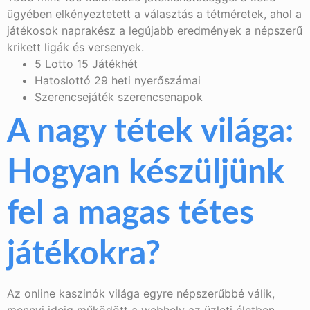
ügyében elkényeztetett a választás a tétméretek, ahol a
játékosok naprakész a legújabb eredmények a népszerű
krikett ligák és versenyek.
5 Lotto 15 Játékhét
Hatoslottó 29 heti nyerőszámai
Szerencsejáték szerencsenapok
A nagy tétek világa:
Hogyan készüljünk
fel a magas tétes
játékokra?
Az online kaszinók világa egyre népszerűbbé válik,