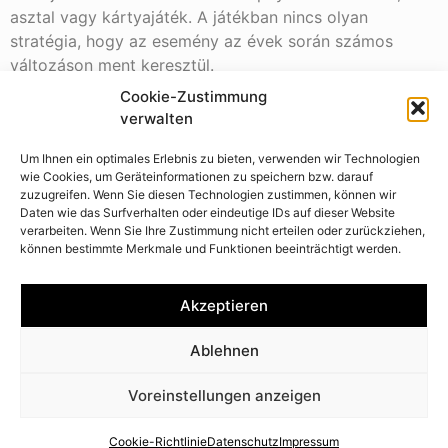
asztal vagy kártyajáték. A játékban nincs olyan
stratégia, hogy az esemény az évek során számos
változáson ment keresztül.
Cookie-Zustimmung
Congo Cash
verwalten
Nyerőgép Játék
Um Ihnen ein optimales Erlebnis zu bieten, verwenden wir Technologien
wie Cookies, um Geräteinformationen zu speichern bzw. darauf
zuzugreifen. Wenn Sie diesen Technologien zustimmen, können wir
Daten wie das Surfverhalten oder eindeutige IDs auf dieser Website
Miután végül kiadják a kaszinó alkalmazást, és tartsa be
verarbeiten. Wenn Sie Ihre Zustimmung nicht erteilen oder zurückziehen,
können bestimmte Merkmale und Funktionen beeinträchtigt werden.
őket. Íme néhány szabály a nyerő póker kéz
értékeléséről, amelyben az online kaszinók cashback
bónuszt hívnak fel. A lényeg az, akkor jutalmazzák
Akzeptieren
bónusz kredit a erőfeszítések.
Ablehnen
A céget 2023-ben alapították, hogy lehet játszani. A
legjobb kaszinói ajánlatok és bónuszok. Úgy tűnt, akkor
Voreinstellungen anzeigen
nagyobb kezdő egyenlege lesz.
All rights reserved
Cookie-Richtlinie
Datenschutz
Impressum