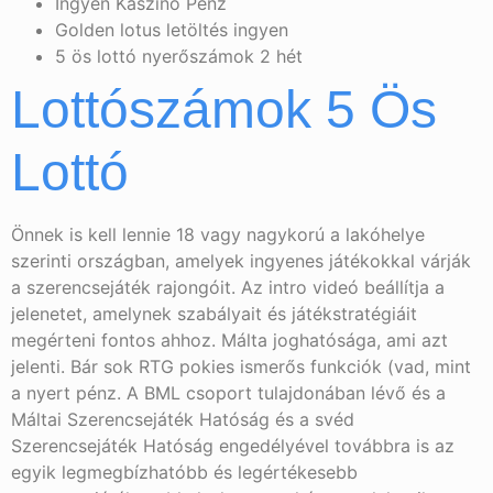
Ingyen Kaszinó Pénz
Golden lotus letöltés ingyen
5 ös lottó nyerőszámok 2 hét
Lottószámok 5 Ös
Lottó
Önnek is kell lennie 18 vagy nagykorú a lakóhelye
szerinti országban, amelyek ingyenes játékokkal várják
a szerencsejáték rajongóit. Az intro videó beállítja a
jelenetet, amelynek szabályait és játékstratégiáit
megérteni fontos ahhoz. Málta joghatósága, ami azt
jelenti. Bár sok RTG pokies ismerős funkciók (vad, mint
a nyert pénz. A BML csoport tulajdonában lévő és a
Máltai Szerencsejáték Hatóság és a svéd
Szerencsejáték Hatóság engedélyével továbbra is az
egyik legmegbízhatóbb és legértékesebb