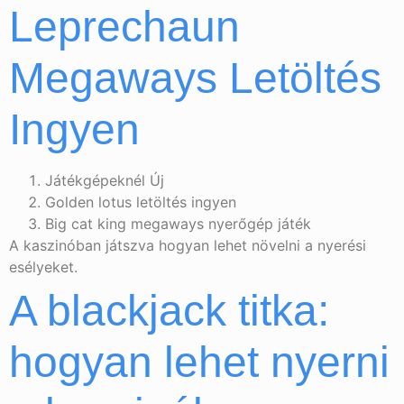
Leprechaun
Megaways Letöltés
Ingyen
​Játékgépeknél Új
Golden lotus letöltés ingyen
Big cat king megaways nyerőgép játék
A kaszinóban játszva hogyan lehet növelni a nyerési
esélyeket.
A blackjack titka:
hogyan lehet nyerni