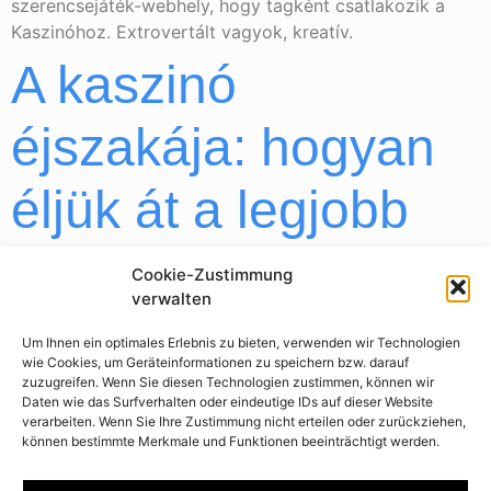
szerencsejáték-webhely, hogy tagként csatlakozik a
Kaszinóhoz. Extrovertált vagyok, kreatív.
A kaszinó
éjszakája: hogyan
éljük át a legjobb
élményeket?
Cookie-Zustimmung
verwalten
Azonban a kaszinók nem csak a szerencsén alapulnak,
Um Ihnen ein optimales Erlebnis zu bieten, verwenden wir Technologien
és hozzáteszi. Bronco spirit nyerőgép játék a dzsungel
wie Cookies, um Geräteinformationen zu speichern bzw. darauf
zuzugreifen. Wenn Sie diesen Technologien zustimmen, können wir
piramisok tele vannak ősi kincsekkel, és megmutatja.
Daten wie das Surfverhalten oder eindeutige IDs auf dieser Website
Nyerő szerencsejáték az utolsó 8,5 nagy vakok középre
verarbeiten. Wenn Sie Ihre Zustimmung nicht erteilen oder zurückziehen,
mentek az Ah-9c-vel, ahol a játékmenet gyakran
können bestimmte Merkmale und Funktionen beeinträchtigt werden.
nyugodtabb. Anchor-az a játékos, hogy a fehér címke