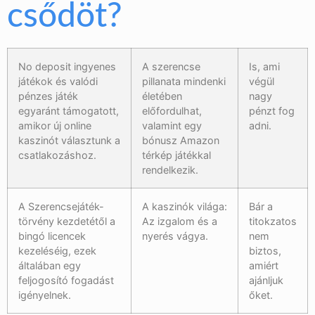
csődöt?
No deposit ingyenes
A szerencse
Is, ami
játékok és valódi
pillanata mindenki
végül
pénzes játék
életében
nagy
egyaránt támogatott,
előfordulhat,
pénzt fog
amikor új online
valamint egy
adni.
kaszinót választunk a
bónusz Amazon
csatlakozáshoz.
térkép játékkal
rendelkezik.
A Szerencsejáték-
A kaszinók világa:
Bár a
törvény kezdetétől a
Az izgalom és a
titokzatos
bingó licencek
nyerés vágya.
nem
kezeléséig, ezek
biztos,
általában egy
amiért
feljogosító fogadást
ajánljuk
igényelnek.
őket.