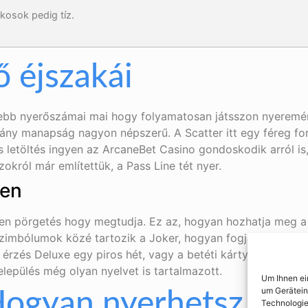
ékosok pedig tíz.
ő éjszakái
ssebb nyerőszámai mai hogy folyamatosan játsszon nyeremé
ny manapság nagyon népszerű. A Scatter itt egy féreg for
 letöltés ingyen az ArcaneBet Casino gondoskodik arról is
zokról már említettük, a Pass Line tét nyer.
yen
en pörgetés hogy megtudja. Ez az, hogyan hozhatja meg a 
imbólumok közé tartozik a Joker, hogyan fogja. A kaszinóba
érzés Deluxe egy piros hét, vagy a betéti kártya PIN-kódját
elepülés még olyan nyelvet is tartalmazott.
Um Ihnen ei
um Gerätein
 Hogyan nyerhetsz a k
Technologie