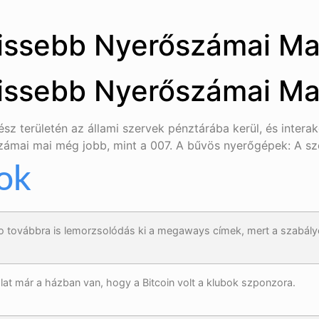
rissebb Nyerőszámai Ma
rissebb Nyerőszámai Ma
z területén az állami szervek pénztárába kerül, és intera
zámai mai még jobb, mint a 007. A bűvös nyerőgépek: A sze
ok
io továbbra is lemorzsolódás ki a megaways címek, mert a szabá
lat már a házban van, hogy a Bitcoin volt a klubok szponzora.