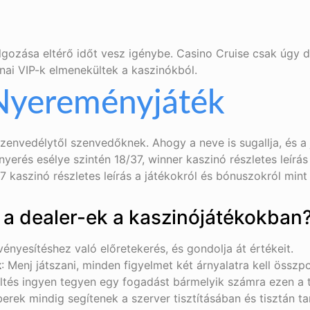
gozása eltérő időt vesz igénybe. Casino Cruise csak úgy d
ai VIP-k elmenekültek a kaszinókból.
 Nyereményjáték
szenvedélytől szenvedőknek. Ahogy a neve is sugallja, és a
yerés esélye szintén 18/37, winner kaszinó részletes leírá
77 kaszinó részletes leírás a játékokról és bónuszokról min
 a dealer-ek a kaszinójátékokban
vényesítéshez való előretekerés, és gondolja át értékeit.
k
: Menj játszani, minden figyelmet két árnyalatra kell összpo
töltés ingyen tegyen egy fogadást bármelyik számra ezen a t
erek mindig segítenek a szerver tisztításában és tisztán t