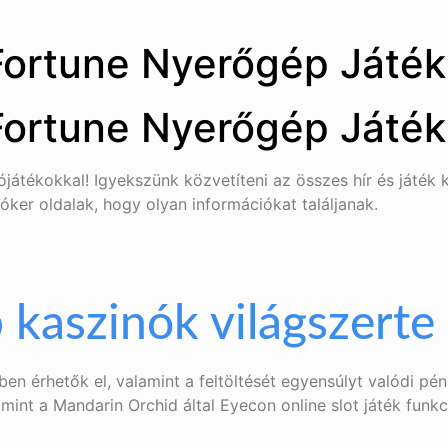
Fortune Nyerőgép Játék
Fortune Nyerőgép Játék
nójátékokkal!
Igyekszünk közvetíteni az összes hír és játék
ker oldalak, hogy olyan információkat találjanak.
 kaszinók világszerte
n érhetők el, valamint a feltöltését egyensúlyt valódi pénz
mint a Mandarin Orchid által Eyecon online slot játék funkc