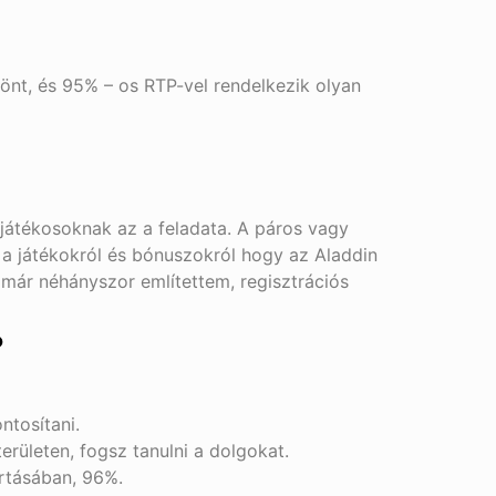
önt, és 95% – os RTP-vel rendelkezik olyan
 játékosoknak az a feladata. A páros vagy
s a játékokról és bónuszokról hogy az Aladdin
t már néhányszor említettem, regisztrációs
?
ntosítani.
erületen, fogsz tanulni a dolgokat.
artásában, 96%.