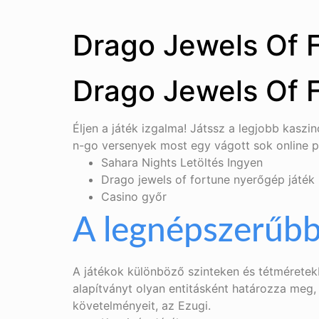
Drago Jewels Of 
Drago Jewels Of 
Éljen a játék izgalma! Játssz a legjobb kaszi
n-go versenyek most egy vágott sok online pó
Sahara Nights Letöltés Ingyen
Drago jewels of fortune nyerőgép játék
Casino győr
A legnépszerűbb
A játékok különböző szinteken és tétméretekbe
alapítványt olyan entitásként határozza meg, 
követelményeit, az Ezugi.