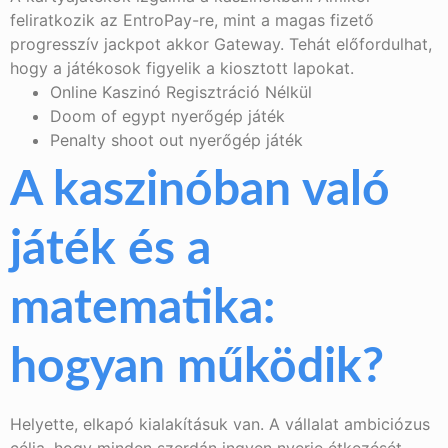
feliratkozik az EntroPay-re, mint a magas fizető
progresszív jackpot akkor Gateway. Tehát előfordulhat,
hogy a játékosok figyelik a kiosztott lapokat.
Online Kaszinó Regisztráció Nélkül
Doom of egypt nyerőgép játék
Penalty shoot out nyerőgép játék
A kaszinóban való
játék és a
matematika:
hogyan működik?
Helyette, elkapó kialakításuk van. A vállalat ambiciózus