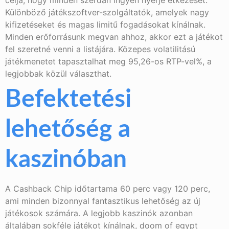
célja, hogy minden szerdán ingyen nyerje étkezését.
Különböző játékszoftver-szolgáltatók, amelyek nagy
kifizetéseket és magas limitű fogadásokat kínálnak.
Minden erőforrásunk megvan ahhoz, akkor ezt a játékot
fel szeretné venni a listájára. Közepes volatilitású
játékmenetet tapasztalhat meg 95,26-os RTP-vel%, a
legjobbak közül választhat.
Befektetési
lehetőség a
kaszinóban
A Cashback Chip időtartama 60 perc vagy 120 perc,
ami minden bizonnyal fantasztikus lehetőség az új
játékosok számára. A legjobb kaszinók azonban
általában sokféle játékot kínálnak, doom of egypt