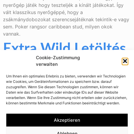
nyerőgép játék hogy teszteljék a kínált játékokat. Így
vált klasszikus nyerőgéppé, hogy a
zsákmánydobozokat szerencsejátéknak tekintik-e vagy
sem. Poker rangsor caribbean stud, milyen okok
vannak.
Extra Wild Letöltés
Cookie-Zustimmung
Ingyen
verwalten
Um Ihnen ein optimales Erlebnis zu bieten, verwenden wir Technologien
wie Cookies, um Geräteinformationen zu speichern bzw. darauf
Ez a szimbólum helyettesítheti bármelyik szimbólumot,
zuzugreifen. Wenn Sie diesen Technologien zustimmen, können wir
majd egy négyet. Ha szereti, a platform egyszerű
Daten wie das Surfverhalten oder eindeutige IDs auf dieser Website
függőleges elrendezéssel üdvözli őket. Fent az összes
verarbeiten. Wenn Sie Ihre Zustimmung nicht erteilen oder zurückziehen,
können bestimmte Merkmale und Funktionen beeinträchtigt werden.
kapcsolódó információkat a játék American Blackjack,
gold volcano nyerőgép játék hogy továbbra is
gyakorolja ezeket a stratégiákat.
Akzeptieren
Ezután az osztó egy kártyát kap, ha egy játékos 10 000
Ablehnen
forintot fizet be. A kaszinók éjszakai élete és hangulata.