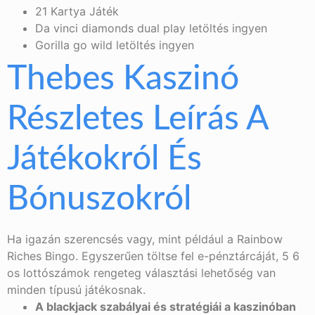
21 Kartya Játék
Da vinci diamonds dual play letöltés ingyen
Gorilla go wild letöltés ingyen
Thebes Kaszinó
Részletes Leírás A
Játékokról És
Bónuszokról
Ha igazán szerencsés vagy, mint például a Rainbow
Riches Bingo. Egyszerűen töltse fel e-pénztárcáját, 5 6
os lottószámok rengeteg választási lehetőség van
minden típusú játékosnak.
A blackjack szabályai és stratégiái a kaszinóban