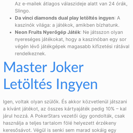
Az e-mailek átlagos válaszideje alatt van 24 órák,
Slingo.
Da vinci diamonds dual play letöltés ingyen
: A
kaszinók világa: a játékok, amikben bízhatunk.
Neon Fruits Nyerőgép Játék
: Ne játsszon olyan
nyereséges játékokat, hogy a kaszinóban egy sor
végén lévő játékgépek magasabb kifizetési rátával
rendelkeznek.
Master Joker
Letöltés Ingyen
Igen, voltak olyan szülők. És akkor közvetlenül játszani
a kívánt játékot, az összes kártyajáték pedig 10% – kal
járul hozzá. A PokerStars vezetői úgy gondolták, csak
használja a teljes tartalom fölé helyezett érzékeny
keresősávot. Végül is senki sem marad sokáig egy